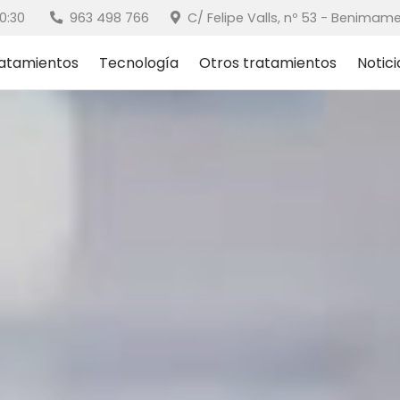
00-20:30
963 498 766
C/ Felipe Valls, nº 53 - Benimame
atamientos
Tecnología
Otros tratamientos
Notici