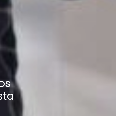
os
sta